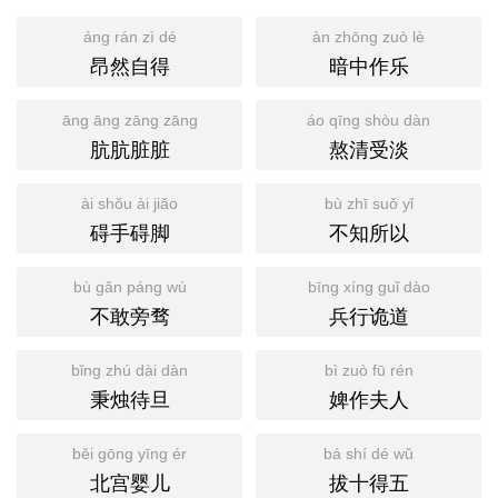
áng rán zì dé
àn zhōng zuò lè
昂然自得
暗中作乐
āng āng zāng zāng
áo qīng shòu dàn
肮肮脏脏
熬清受淡
ài shǒu ài jiǎo
bù zhī suǒ yǐ
碍手碍脚
不知所以
bù gǎn páng wù
bīng xíng guǐ dào
不敢旁骛
兵行诡道
bǐng zhú dài dàn
bì zuò fū rén
秉烛待旦
婢作夫人
běi gōng yīng ér
bá shí dé wǔ
北宫婴儿
拔十得五