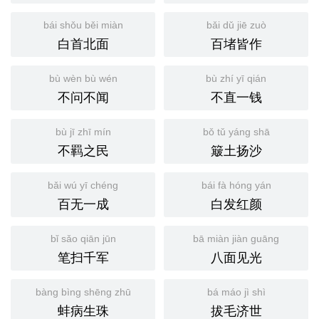
bái shǒu běi miàn
bǎi dǔ jiē zuò
白首北面
百堵皆作
bù wèn bù wén
bù zhí yī qián
不问不闻
不直一钱
bù jī zhī mín
bǒ tǔ yáng shā
不羁之民
簸土扬沙
bǎi wú yī chéng
bái fà hóng yán
百无一成
白发红颜
bǐ sǎo qiān jūn
bā miàn jiàn guāng
笔扫千军
八面见光
bàng bìng shēng zhū
bá máo jì shì
蚌病生珠
拔毛济世