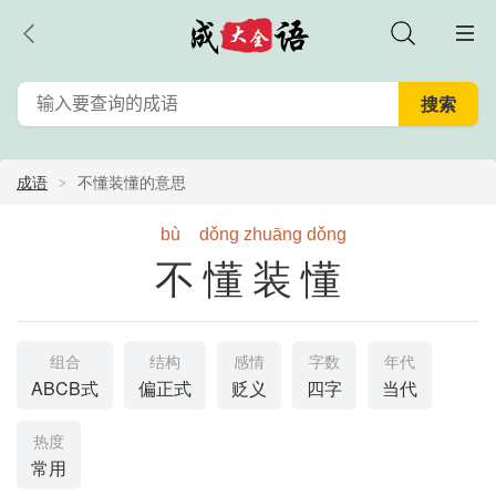
成语
不懂装懂的意思
bù
dǒng
zhuāng
dǒng
不懂装懂
组合
结构
感情
字数
年代
ABCB式
偏正式
贬义
四字
当代
热度
常用