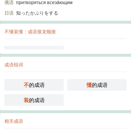
俄语
притворяться всезáющим
日语
知ったかぶりをする
不懂装懂：成语接龙顺接
成语组词
的成语
的成语
不
懂
的成语
装
相关成语