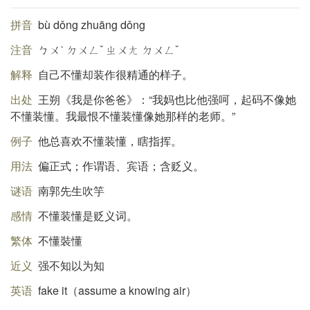
拼音
bù dǒng zhuāng dǒng
注音
ㄅㄨˋ ㄉㄨㄥˇ ㄓㄨㄤ ㄉㄨㄥˇ
解释
自己不懂却装作很精通的样子。
出处
王朔《我是你爸爸》：“我妈也比他强呵，起码不像她
不懂装懂。我最恨不懂装懂像她那样的老师。”
例子
他总喜欢不懂装懂，瞎指挥。
用法
偏正式；作谓语、宾语；含贬义。
谜语
南郭先生吹竽
感情
不懂装懂是贬义词。
繁体
不懂裝懂
近义
强不知以为知
英语
fake it（assume a knowing air）