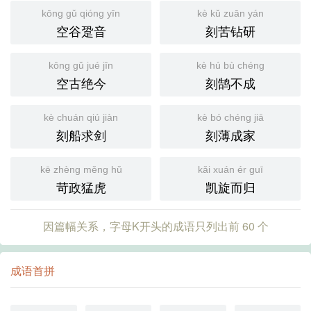
kōng gǔ qióng yīn
kè kǔ zuān yán
空谷跫音
刻苦钻研
kōng gǔ jué jīn
kè hú bù chéng
空古绝今
刻鹄不成
kè chuán qiú jiàn
kè bó chéng jiā
刻船求剑
刻薄成家
kē zhèng měng hǔ
kǎi xuán ér guī
苛政猛虎
凯旋而归
因篇幅关系，字母K开头的成语只列出前 60 个
成语首拼