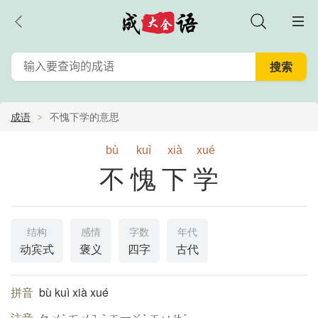
成语
不愧下学的意思
bù
kuì
xià
xué
不愧下学
结构
感情
字数
年代
动宾式
褒义
四字
古代
拼音
bù kuì xià xué
注音
ㄅㄨˋ ㄎㄨㄟˋ ㄒ一ㄚˋ ㄒㄩㄝˊ