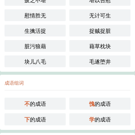
慰情胜无
无计可生
生擒活捉
捉贼捉脏
脏污狼藉
藉草枕块
块儿八毛
毛遂堕井
成语组词
的成语
的成语
不
愧
的成语
的成语
下
学