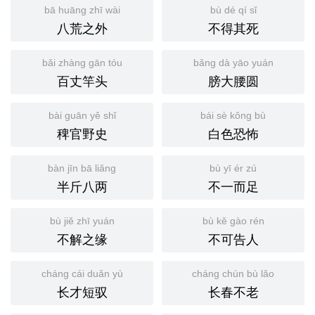
bā huāng zhī wài
bù dé qí sǐ
八荒之外
不得其死
bǎi zhàng gān tóu
bǎng dà yāo yuán
百丈竿头
膀大腰圆
bài guān yě shǐ
bái sè kǒng bù
稗官野史
白色恐怖
bàn jīn bā liǎng
bù yī ér zú
半斤八两
不一而足
bù jiě zhī yuán
bù kě gào rén
不解之缘
不可告人
cháng cái duǎn yù
cháng chún bù lǎo
长才短驭
长春不老