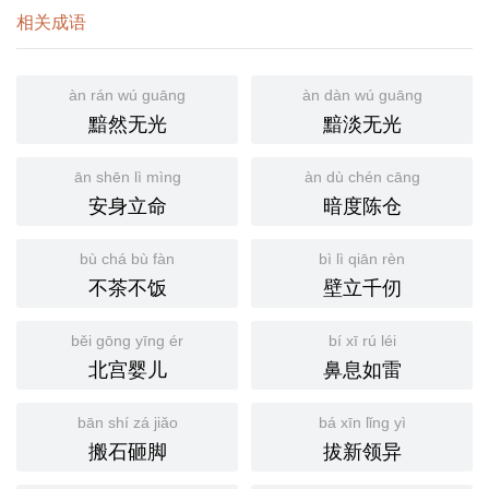
相关成语
àn rán wú guāng
àn dàn wú guāng
黯然无光
黯淡无光
ān shēn lì mìng
àn dù chén cāng
安身立命
暗度陈仓
bù chá bù fàn
bì lì qiān rèn
不茶不饭
壁立千仞
běi gōng yīng ér
bí xī rú léi
北宫婴儿
鼻息如雷
bān shí zá jiǎo
bá xīn lǐng yì
搬石砸脚
拔新领异