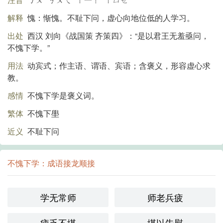
解释
愧：惭愧。不耻下问，虚心向地位低的人学习。
出处
西汉 刘向《战国策 齐策四》：“是以君王无羞亟问，
不愧下学。”
用法
动宾式；作主语、谓语、宾语；含褒义，形容虚心求
教。
感情
不愧下学是褒义词。
繁体
不愧下壆
近义
不耻下问
不愧下学：成语接龙顺接
学无常师
师老兵疲
疲乏不堪
堪以告慰