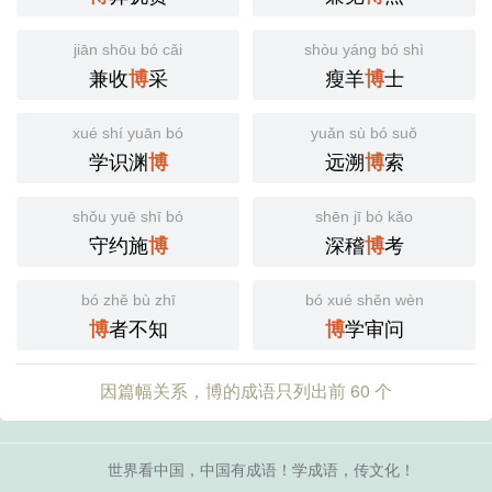
jiān shōu bó cǎi
shòu yáng bó shì
兼收
采
瘦羊
士
博
博
xué shí yuān bó
yuǎn sù bó suǒ
学识渊
远溯
索
博
博
shǒu yuē shī bó
shēn jī bó kǎo
守约施
深稽
考
博
博
bó zhě bù zhī
bó xué shěn wèn
者不知
学审问
博
博
因篇幅关系，博的成语只列出前 60 个
世界看中国，中国有成语！学成语，传文化！